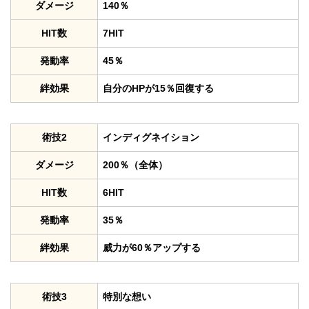
ダメージ
140％
HIT数
7HIT
発動率
45％
絆効果
自分のHPが15％回復する
術技2
インディグネイション
ダメージ
200％（全体）
HIT数
6HIT
発動率
35％
絆効果
威力が60％アップする
術技3
特別な想い