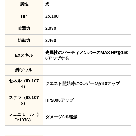
属性
光
HP
25,100
攻撃力
2,030
防御力
2,460
光属性のパーティメンバーのMAX HPを150
EXスキル
0アップする
絆ソウル
セネル（ID:107
クエスト開始時にOLゲージが30アップ
4）
ステラ（ID:107
HP2000アップ
5）
フェニモール（I
ダメージ6％軽減
D:1076）