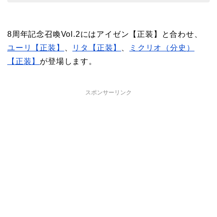
8周年記念召喚Vol.2にはアイゼン【正装】と合わせ、
ユーリ【正装】
、
リタ【正装】
、
ミクリオ（分史）
【正装】
が登場します。
スポンサーリンク