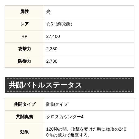
属性
光
レア
☆6（絆覚醒）
HP
27,400
攻撃力
2,350
防御力
2,730
共闘バトルステータス
共闘タイプ
防御タイプ
共闘奥義
クロスカウンター4
120秒の間、攻撃を受けた時に物攻の240
効果
0％の威力で反撃する。