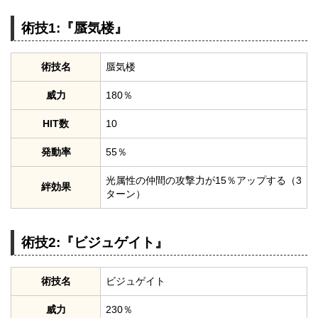
術技1:『蜃気楼』
術技名
蜃気楼
威力
180％
HIT数
10
発動率
55％
光属性の仲間の攻撃力が15％アップする（3
絆効果
ターン）
術技2:『ビジュゲイト』
術技名
ビジュゲイト
威力
230％