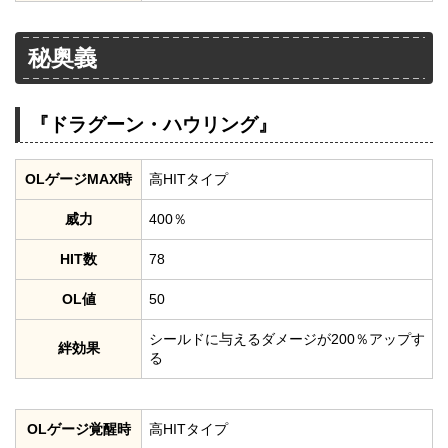
秘奥義
『ドラグーン・ハウリング』
OLゲージMAX時
高HITタイプ
威力
400％
HIT数
78
OL値
50
シールドに与えるダメージが200％アップす
絆効果
る
OLゲージ覚醒時
高HITタイプ