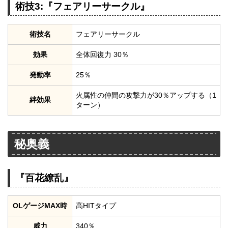
術技3:『フェアリーサークル』
術技名
フェアリーサークル
効果
全体回復力 30％
発動率
25％
火属性の仲間の攻撃力が30％アップする（1
絆効果
ターン）
秘奥義
『百花繚乱』
OLゲージMAX時
高HITタイプ
威力
340％