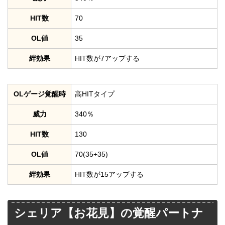
HIT数
70
OL値
35
絆効果
HIT数が7アップする
OLゲージ覚醒時
高HITタイプ
威力
340％
HIT数
130
OL値
70(35+35)
絆効果
HIT数が15アップする
シェリア【お花見】の覚醒パートナ