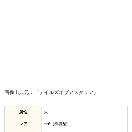
画像出典元：「テイルズオブアスタリア」
属性
火
レア
☆6（絆覚醒）