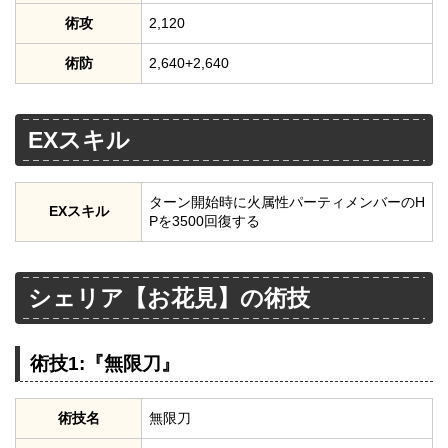
術攻
2,120
術防
2,640+2,640
EXスキル
ターン開始時に火属性パーティメンバーのH
EXスキル
Pを3500回復する
シェリア【お花見】の術技
術技1:『無限刀』
術技名
無限刀