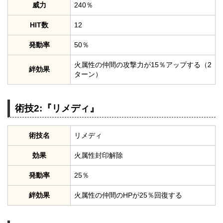
威力
240％
HIT数
12
発動率
50％
火属性の仲間の攻撃力が15％アップする（2
絆効果
ターン）
術技2:『リメディ』
術技名
リメディ
効果
火属性封印解除
発動率
25％
絆効果
火属性の仲間のHPが25％回復する