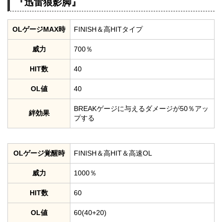
『迅雷狼影脚』
OLゲージMAX時
FINISH＆高HITタイプ
威力
700％
HIT数
40
OL値
40
BREAKゲージに与えるダメージが50％アッ
絆効果
プする
OLゲージ覚醒時
FINISH＆高HIT＆高速OL
威力
1000％
HIT数
60
OL値
60(40+20)