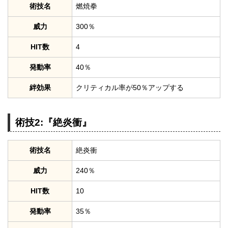
術技名
燃焼拳
威力
300％
HIT数
4
発動率
40％
絆効果
クリティカル率が50％アップする
術技2:『絶炎衝』
術技名
絶炎衝
威力
240％
HIT数
10
発動率
35％