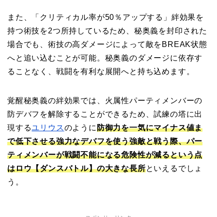
また、「クリティカル率が50％アップする」絆効果を
持つ術技を2つ所持しているため、秘奥義を封印された
場合でも、術技の高ダメージによって敵をBREAK状態
へと追い込むことが可能。秘奥義のダメージに依存す
ることなく、戦闘を有利な展開へと持ち込めます。
覚醒秘奥義の絆効果では、火属性パーティメンバーの
防デバフを解除することができるため、試練の塔に出
現する
ユリウス
のように
防御力を一気にマイナス値ま
で低下させる強力なデバフを使う強敵と戦う際、パー
ティメンバーが戦闘不能になる危険性が減るという点
はロウ【ダンスバトル】の大きな長所
といえるでしょ
う。