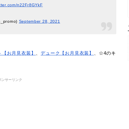
itter.com/n22Fr8GYkF
promo)
September 28, 2021
ト【お月見衣装】
、
デューク【お月見衣装】
、☆4のキ
ポンサーリンク