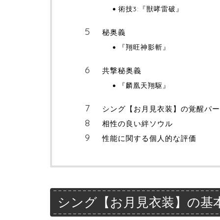
術技3:『獣哮雷破』
秘奥義
『翔旺神影斬』
共撃秘奥義
『麟凰天翔駆』
シング【お月見衣装】の覚醒パー
相性の良い絆ソウル
性能に関する個人的な評価
シング【お月見衣装】の基