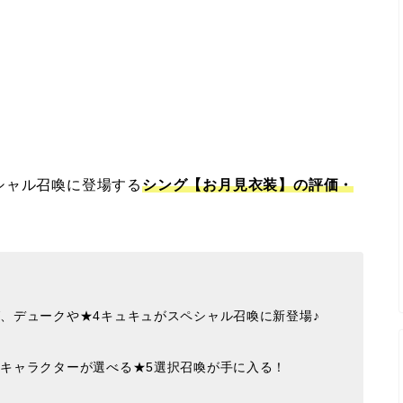
シャル召喚に登場する
シング【お月見衣装】の評価・
、デュークや★4キュキュがスペシャル召喚に新登場♪
5キャラクターが選べる★5選択召喚が手に入る！