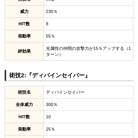
威力
230％
HIT数
8
発動率
55％
光属性の仲間の攻撃力が15％アップする（1
絆効果
ターン）
術技2:『ディバインセイバー』
術技名
ディバインセイバー
全体威力
300％
HIT数
10
発動率
25％