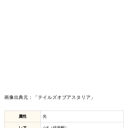
画像出典元：「テイルズオブアスタリア」
属性
光
レア
☆6（絆覚醒）