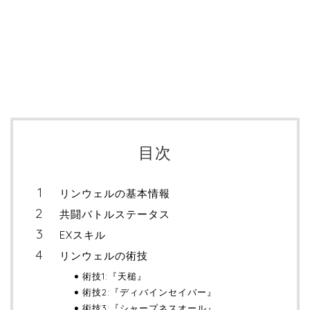
目次
リンウェルの基本情報
共闘バトルステータス
EXスキル
リンウェルの術技
術技1:『天槌』
術技2:『ディバインセイバー』
術技3:『シャープネスオール』