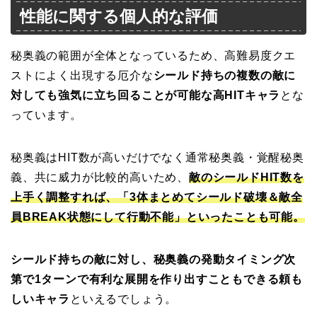
性能に関する個人的な評価
秘奥義の範囲が全体となっているため、高難易度クエ
ストによく出現する厄介な
シールド持ちの複数の敵に
対しても強気に立ち回ることが可能な高HITキャラ
とな
っています。
秘奥義はHIT数が高いだけでなく通常秘奥義・覚醒秘奥
義、共に威力が比較的高いため、
敵のシールドHIT数を
上手く調整すれば、「3体まとめてシールド破壊＆敵全
員BREAK状態にして行動不能」といったことも可能。
シールド持ちの敵に対し、秘奥義の発動タイミング次
第で1ターンで有利な展開を作り出すこともできる頼も
しいキャラ
といえるでしょう。