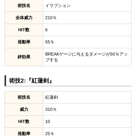
術技名
イラプション
全体威力
210％
HIT数
6
発動率
55％
BREAKゲージに与えるダメージが50％アッ
絆効果
プする
術技2:『紅蓮剣』
術技名
紅蓮剣
威力
310％
HIT数
10
発動率
25％