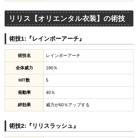
リリス【オリエンタル衣装】の術技
術技1:『レインボーアーチ』
術技名
レインボーアーチ
全体威力
180％
HIT数
5
発動率
40％
絆効果
威力が60％アップする
術技2:『リリスラッシュ』