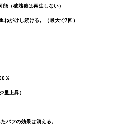
壊可能（破壊後は再生しない）
を重ねがけし続ける。（最大で7回）
00％
ージ量上昇）
いたバフの効果は消える。