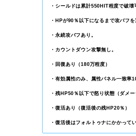
・シールドは累計550HIT程度で破
・HPが90％以下になるまで攻バフ
・永続攻バフあり。
・カウントダウン攻撃無し。
・回復あり（180万程度）
・有効属性のみ、属性パネル一致率1
・残HP50％以下で怒り状態（ダメ
・復活あり（復活後の残HP20％）
・復活後はフォルトゥナにかかって