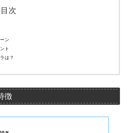
目次
ーン
ント
ラは？
特徴
00％。