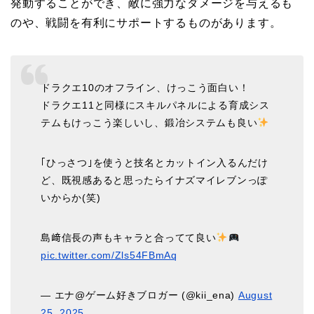
発動することができ、敵に強力なダメージを与えるも
のや、戦闘を有利にサポートするものがあります。
ドラクエ10のオフライン、けっこう面白い！
ドラクエ11と同様にスキルパネルによる育成シス
テムもけっこう楽しいし、鍛冶システムも良い
｢ひっさつ｣を使うと技名とカットイン入るんだけ
ど、既視感あると思ったらイナズマイレブンっぽ
いからか(笑)
島﨑信長の声もキャラと合ってて良い
pic.twitter.com/Zls54FBmAq
— エナ@ゲーム好きブロガー (@kii_ena)
August
25, 2025