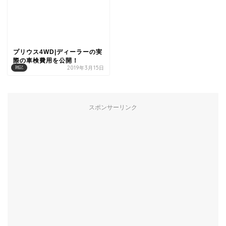
プリウス4WD|ディーラーの実
際の車検費用を公開！
2019年3月15日
雑記
スポンサーリンク