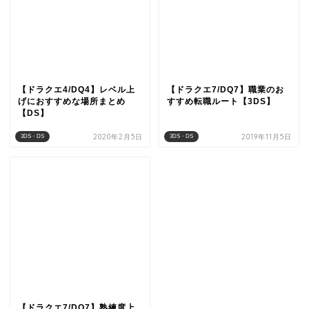
【ドラクエ4/DQ4】レベル上
【ドラクエ7/DQ7】職業のお
げにおすすめな場所まとめ
すすめ転職ルート【3DS】
【DS】
2020年2月5日
2019年11月5日
3DS・DS
3DS・DS
【ドラクエ7/DQ7】熟練度上