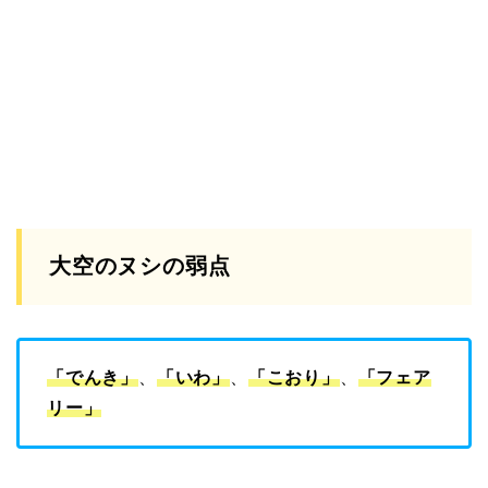
大空のヌシの弱点
「でんき」
、
「いわ」
、
「こおり」
、
「フェア
リー」