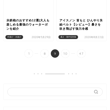
水鉄砲のおすすめ12選|大人も
アイスノン 首もと ひんやり氷
楽しめる最強のウォーターガ
結ベルト【レビュー】暑さを
ンを紹介
吹き飛ばす強力冷感
2020年5月29日
2020年8月22日
外遊び・水遊び
暑さ・熱中症対策
...
...
1
8
9
10
47