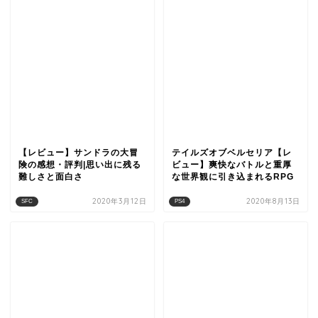
【レビュー】サンドラの大冒
テイルズオブベルセリア【レ
険の感想・評判|思い出に残る
ビュー】爽快なバトルと重厚
難しさと面白さ
な世界観に引き込まれるRPG
2020年3月12日
2020年8月13日
SFC
PS4